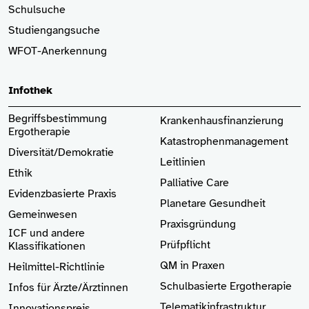
Schulsuche
Studiengangsuche
WFOT-Anerkennung
Infothek
Begriffsbestimmung
Krankenhaus­finanzierung
Ergotherapie
Katastrophenmanagement
Diversität/Demokratie
Leitlinien
Ethik
Palliative Care
Evidenzbasierte Praxis
Planetare Gesundheit
Gemeinwesen
Praxisgründung
ICF und andere
Prüfpflicht
Klassifikationen
QM in Praxen
Heilmittel-Richtlinie
Schulbasierte Ergotherapie
Infos für Ärzte
/Ärztinnen
Telematikinfrastruktur
Innovationspreis