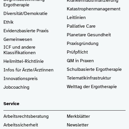
Krankenhaus­finanzierung
Ergotherapie
Katastrophenmanagement
Diversität/Demokratie
Leitlinien
Ethik
Palliative Care
Evidenzbasierte Praxis
Planetare Gesundheit
Gemeinwesen
Praxisgründung
ICF und andere
Prüfpflicht
Klassifikationen
QM in Praxen
Heilmittel-Richtlinie
Schulbasierte Ergotherapie
Infos für Ärzte
/Ärztinnen
Telematikinfrastruktur
Innovationspreis
Welttag der Ergotherapie
Jobcoaching
Service
Arbeitsrechtsberatung
Merkblätter
Arbeitssicherheit
Newsletter