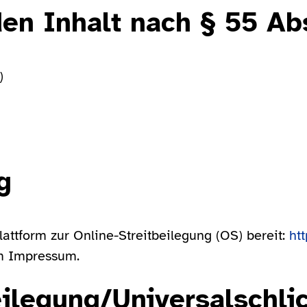
den Inhalt nach § 55 Ab
)
g
attform zur Online-Streitbeilegung (OS) bereit:
ht
im Impressum.
eilegung/Universal­schli