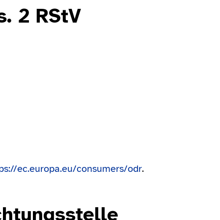
s. 2 RStV
tps://ec.europa.eu/consumers/odr
.
chtungs­stelle