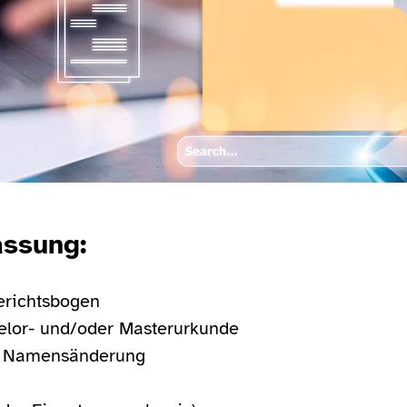
assung:
erichtsbogen
elor- und/oder Masterurkunde
ei Namensänderung