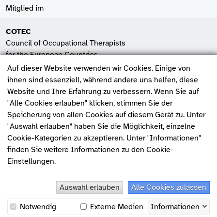
Mitglied im
COTEC
Council of Occupational Therapists
for the European Countries
Auf dieser Website verwenden wir Cookies. Einige von
SHV
ihnen sind essenziell, während andere uns helfen, diese
Spitzenverband der
Website und Ihre Erfahrung zu verbessern. Wenn Sie auf
Heilmittelverbände e.V.
"Alle Cookies erlauben" klicken, stimmen Sie der
Fehler melden
Speicherung von allen Cookies auf diesem Gerät zu. Unter
WFOT
"Auswahl erlauben" haben Sie die Möglichkeit, einzelne
World Federation of
Cookie-Kategorien zu akzeptieren. Unter "Informationen"
Occupational Therapists
finden Sie weitere Informationen zu den Cookie-
Einstellungen.
charta der vielfalt
Auswahl erlauben
Alle Cookies zulassen
© 2026, Deutscher Verband Ergotherapie e.V.
Notwendig
Externe Medien
Informationen
Impressum
|
Datenschutz