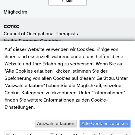
E-Mail
Mitglied im
COTEC
Council of Occupational Therapists
for the European Countries
Auf dieser Website verwenden wir Cookies. Einige von
SHV
ihnen sind essenziell, während andere uns helfen, diese
Spitzenverband der
Website und Ihre Erfahrung zu verbessern. Wenn Sie auf
Heilmittelverbände e.V.
"Alle Cookies erlauben" klicken, stimmen Sie der
Fehler melden
Speicherung von allen Cookies auf diesem Gerät zu. Unter
WFOT
"Auswahl erlauben" haben Sie die Möglichkeit, einzelne
World Federation of
Cookie-Kategorien zu akzeptieren. Unter "Informationen"
Occupational Therapists
finden Sie weitere Informationen zu den Cookie-
Einstellungen.
charta der vielfalt
Auswahl erlauben
Alle Cookies zulassen
© 2026, Deutscher Verband Ergotherapie e.V.