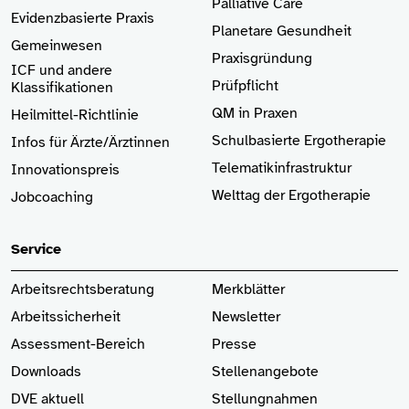
Palliative Care
Evidenzbasierte Praxis
Planetare Gesundheit
Gemeinwesen
Praxisgründung
ICF und andere
Prüfpflicht
Klassifikationen
QM in Praxen
Heilmittel-Richtlinie
Schulbasierte Ergotherapie
Infos für Ärzte
/Ärztinnen
Telematikinfrastruktur
Innovationspreis
Welttag der Ergotherapie
Jobcoaching
Service
Arbeitsrechtsberatung
Merkblätter
Arbeitssicherheit
Newsletter
Assessment-Bereich
Presse
Downloads
Stellenangebote
DVE aktuell
Stellungnahmen