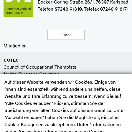
Becker-Göring-Straße 26/1, 76307 Karlsbad
Telefon 07248 91810, Telefax 07248 918171
E-Mail
Mitglied im
COTEC
Council of Occupational Therapists
for the European Countries
Auf dieser Website verwenden wir Cookies. Einige von
SHV
ihnen sind essenziell, während andere uns helfen, diese
Spitzenverband der
Website und Ihre Erfahrung zu verbessern. Wenn Sie auf
Heilmittelverbände e.V.
"Alle Cookies erlauben" klicken, stimmen Sie der
Fehler melden
Speicherung von allen Cookies auf diesem Gerät zu. Unter
WFOT
"Auswahl erlauben" haben Sie die Möglichkeit, einzelne
World Federation of
Cookie-Kategorien zu akzeptieren. Unter "Informationen"
Occupational Therapists
finden Sie weitere Informationen zu den Cookie-