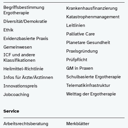
Begriffsbestimmung
Krankenhaus­finanzierung
Ergotherapie
Katastrophenmanagement
Diversität/Demokratie
Leitlinien
Ethik
Palliative Care
Evidenzbasierte Praxis
Planetare Gesundheit
Gemeinwesen
Praxisgründung
ICF und andere
Prüfpflicht
Klassifikationen
QM in Praxen
Heilmittel-Richtlinie
Schulbasierte Ergotherapie
Infos für Ärzte
/Ärztinnen
Telematikinfrastruktur
Innovationspreis
Welttag der Ergotherapie
Jobcoaching
Service
Arbeitsrechtsberatung
Merkblätter