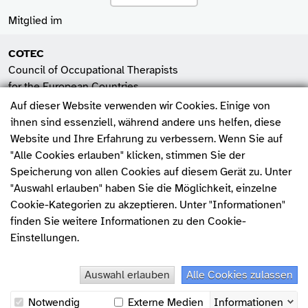
Mitglied im
COTEC
Council of Occupational Therapists
for the European Countries
Auf dieser Website verwenden wir Cookies. Einige von
SHV
ihnen sind essenziell, während andere uns helfen, diese
Spitzenverband der
Website und Ihre Erfahrung zu verbessern. Wenn Sie auf
Heilmittelverbände e.V.
"Alle Cookies erlauben" klicken, stimmen Sie der
Fehler melden
Speicherung von allen Cookies auf diesem Gerät zu. Unter
WFOT
"Auswahl erlauben" haben Sie die Möglichkeit, einzelne
World Federation of
Cookie-Kategorien zu akzeptieren. Unter "Informationen"
Occupational Therapists
finden Sie weitere Informationen zu den Cookie-
Einstellungen.
charta der vielfalt
Auswahl erlauben
Alle Cookies zulassen
© 2026, Deutscher Verband Ergotherapie e.V.
Notwendig
Externe Medien
Informationen