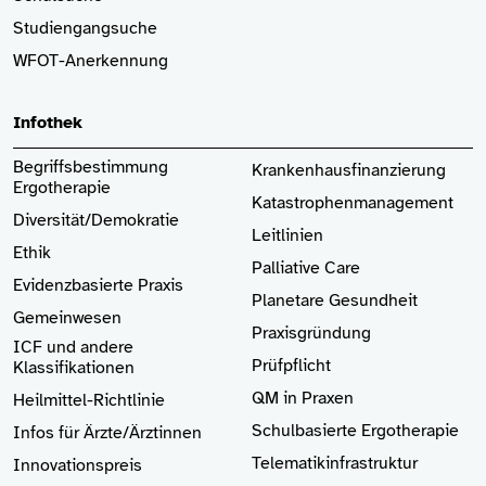
Studiengangsuche
WFOT-Anerkennung
Infothek
Begriffsbestimmung
Krankenhaus­finanzierung
Ergotherapie
Katastrophenmanagement
Diversität/Demokratie
Leitlinien
Ethik
Palliative Care
Evidenzbasierte Praxis
Planetare Gesundheit
Gemeinwesen
Praxisgründung
ICF und andere
Prüfpflicht
Klassifikationen
QM in Praxen
Heilmittel-Richtlinie
Schulbasierte Ergotherapie
Infos für Ärzte
/Ärztinnen
Telematikinfrastruktur
Innovationspreis