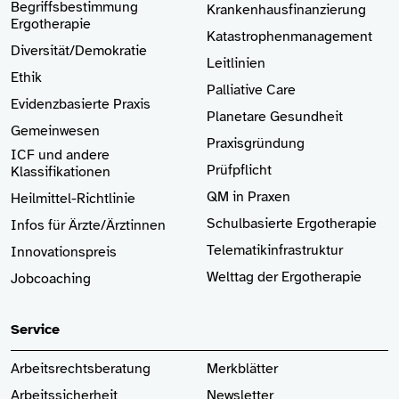
Begriffsbestimmung
Krankenhaus­finanzierung
Ergotherapie
Katastrophenmanagement
Diversität/Demokratie
Leitlinien
Ethik
Palliative Care
Evidenzbasierte Praxis
Planetare Gesundheit
Gemeinwesen
Praxisgründung
ICF und andere
Prüfpflicht
Klassifikationen
QM in Praxen
Heilmittel-Richtlinie
Schulbasierte Ergotherapie
Infos für Ärzte
/Ärztinnen
Telematikinfrastruktur
Innovationspreis
Welttag der Ergotherapie
Jobcoaching
Service
Arbeitsrechtsberatung
Merkblätter
Arbeitssicherheit
Newsletter