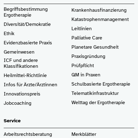
Begriffsbestimmung
Krankenhaus­finanzierung
Ergotherapie
Katastrophenmanagement
Diversität/Demokratie
Leitlinien
Ethik
Palliative Care
Evidenzbasierte Praxis
Planetare Gesundheit
Gemeinwesen
Praxisgründung
ICF und andere
Prüfpflicht
Klassifikationen
QM in Praxen
Heilmittel-Richtlinie
Schulbasierte Ergotherapie
Infos für Ärzte
/Ärztinnen
Telematikinfrastruktur
Innovationspreis
Welttag der Ergotherapie
Jobcoaching
Service
Arbeitsrechtsberatung
Merkblätter