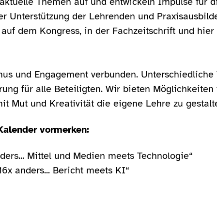
ktuelle Themen auf und entwickeln Impulse für di
der Unterstützung der Lehrenden und Praxisausbil
 auf dem Kongress, in der Fachzeitschrift und hie
lismus und Engagement verbunden. Unterschiedlich
ung für alle Beteiligten. Wir bieten Möglichkeite
t Mut und Kreativität die eigene Lehre zu gestalt
 Kalender vormerken:
nders... Mittel und Medien meets Technologie“
6x anders... Bericht meets KI“