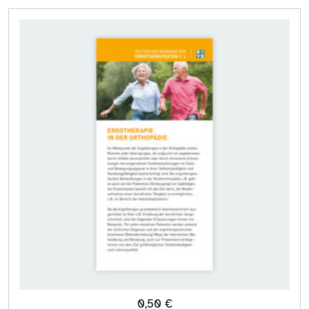
0,50
€